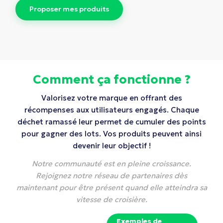
P
r
o
p
o
s
e
r
m
e
s
p
r
o
d
u
i
t
s
Comment ça fonctionne ?
Valorisez votre marque en offrant des
récompenses aux utilisateurs engagés. Chaque
déchet ramassé leur permet de cumuler des points
pour gagner des lots. Vos produits peuvent ainsi
devenir leur objectif !
Notre communauté est en pleine croissance.
Rejoignez notre réseau de partenaires dès
maintenant pour être présent quand elle atteindra sa
vitesse de croisière.
Exemples de