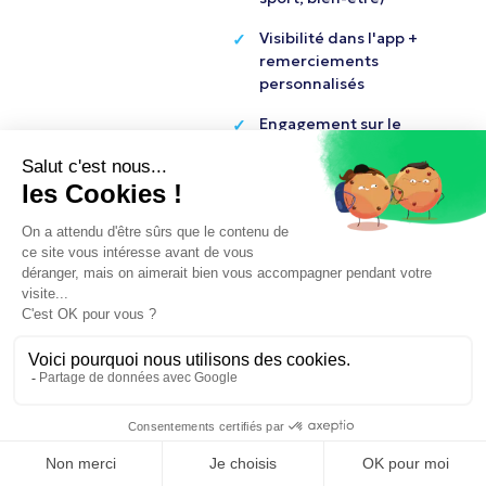
Visibilité dans l'app +
remerciements
personnalisés
Engagement sur le
long terme
(récompenses
récurrentes)
P
r
o
p
o
s
e
r
m
e
s
p
r
o
d
u
i
t
s
Ensemble, récompensons
l'engagement écologique
Contactez-nous