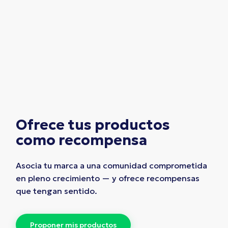
Ofrece tus productos
como recompensa
Asocia tu marca a una comunidad comprometida
en pleno crecimiento — y ofrece recompensas
que tengan sentido.
P
r
o
p
o
n
e
r
m
i
s
p
r
o
d
u
c
t
o
s