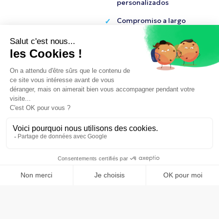
personalizados
Compromiso a largo
plazo (recompensas
recurrentes)
P
r
o
p
o
n
e
r
m
i
s
p
r
o
d
u
c
t
o
s
Juntos, recompensemos el
compromiso ecológico
Contáctanos