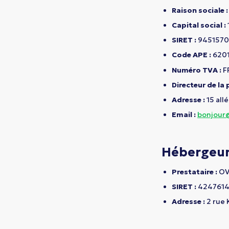
Raison sociale :
Capital social :
SIRET :
9451570
Code APE :
620
Numéro TVA :
F
Directeur de la 
Adresse :
15 all
Email :
bonjour@
Hébergeu
Prestataire :
OVH
SIRET :
424761
Adresse :
2 rue 