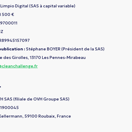
Limpio Digital (SAS à capital variable)
1 500 €
9700011
1Z
R89945157097
publication :
Stéphane BOYER (Président de la SAS)
ée des Girolles, 13170 Les Pennes-Mirabeau
cleanchallenge.fr
r
 SAS (filiale de OVH Groupe SAS)
41900045
Kellermann, 59100 Roubaix, France