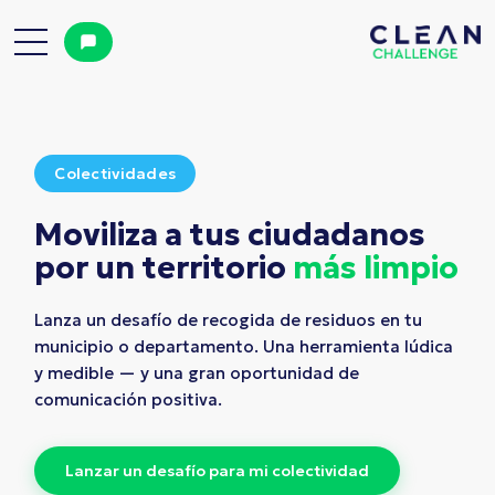
Colectividades
Moviliza a tus ciudadanos
por un territorio
más limpio
Lanza un desafío de recogida de residuos en tu
municipio o departamento. Una herramienta lúdica
y medible — y una gran oportunidad de
comunicación positiva.
L
a
n
z
a
r
u
n
d
e
s
a
f
í
o
p
a
r
a
m
i
c
o
l
e
c
t
i
v
i
d
a
d